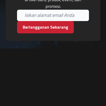
promosi.
Berlangganan Sekarang
PT. Tiga Pilar Keamanan
Grha Karya Jody - Lantai 3
Jl. Cempaka Baru No.09, Karang Asem, Condongcatur