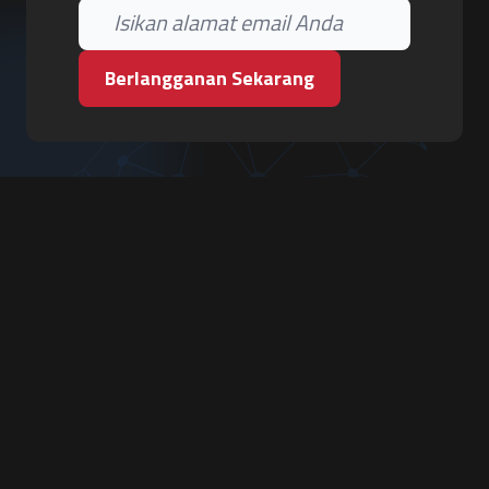
Berlangganan Sekarang
PT. Tiga Pilar Keamanan
Grha Karya Jody - Lantai 3
Jl. Cempaka Baru No.09, Karang Asem, Condongcatur
Depok, Sleman, D.I. Yogyakarta 55283