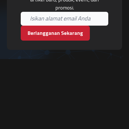
promosi.
Berlangganan Sekarang
PT. Tiga Pilar Keamanan
Grha Karya Jody - Lantai 3
Jl. Cempaka Baru No.09, Karang Asem, Condongcatur