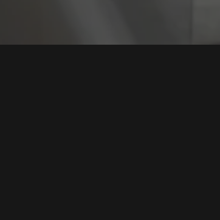
Tag:
Apple
Apple Rilis Pembaruan Keamanan: Mengatasi
Ancaman Zero-Day
Tags:
Keamanan Siber
,
Apple
,
Zero Day
,
CVE-2024-23222
,
Pembaruan Keamanan
Baca Selengkapnya