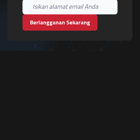
Berlangganan Sekarang
PT. Tiga Pilar Keamanan
Grha Karya Jody - Lantai 3
Jl. Cempaka Baru No.09, Karang Asem, Condongcatur
Depok, Sleman, D.I. Yogyakarta 55283