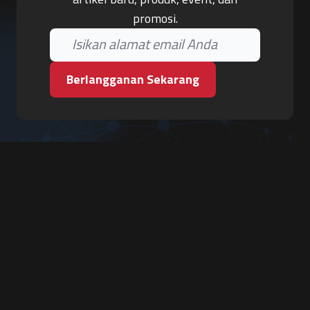
promosi.
Berlangganan Sekarang
PT. Tiga Pilar Keamanan
Grha Karya Jody - Lantai 3
Jl. Cempaka Baru No.09, Karang Asem, Condongcatur