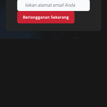
Berlangganan Sekarang
PT. Tiga Pilar Keamanan
Grha Karya Jody - Lantai 3
Jl. Cempaka Baru No.09, Karang Asem, Condongcatur
Depok, Sleman, D.I. Yogyakarta 55283