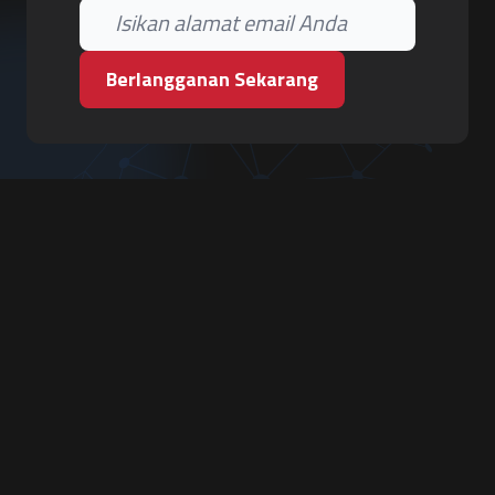
Berlangganan Sekarang
PT. Tiga Pilar Keamanan
Grha Karya Jody - Lantai 3
Jl. Cempaka Baru No.09, Karang Asem, Condongcatur
Depok, Sleman, D.I. Yogyakarta 55283