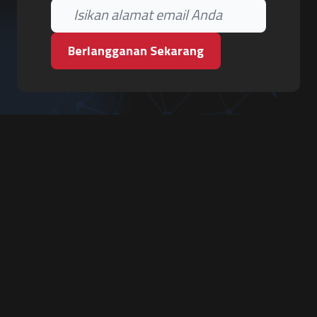
Berlangganan Sekarang
PT. Tiga Pilar Keamanan
Grha Karya Jody - Lantai 3
Jl. Cempaka Baru No.09, Karang Asem, Condongcatur
Depok, Sleman, D.I. Yogyakarta 55283