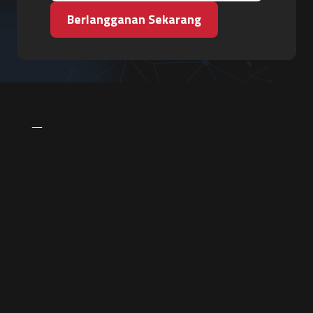
Berlangganan Sekarang
PT. Tiga Pilar Keamanan
Grha Karya Jody - Lantai 3
Jl. Cempaka Baru No.09, Karang Asem, Condongcatur
Depok, Sleman, D.I. Yogyakarta 55283
Hubungi Kami
+62 857-7771-7243