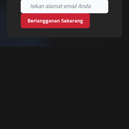
Berlangganan Sekarang
PT. Tiga Pilar Keamanan
Grha Karya Jody - Lantai 3
Jl. Cempaka Baru No.09, Karang Asem, Condongcatur
Depok, Sleman, D.I. Yogyakarta 55283