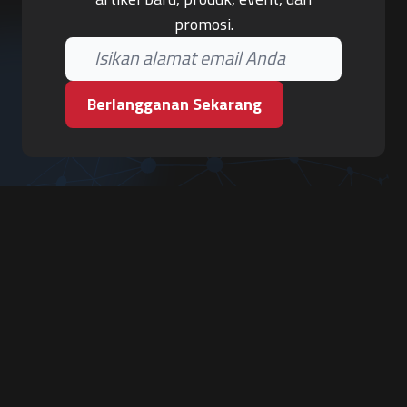
promosi.
Berlangganan Sekarang
PT. Tiga Pilar Keamanan
Grha Karya Jody - Lantai 3
Jl. Cempaka Baru No.09, Karang Asem, Condongcatur