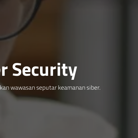
 Security
atkan wawasan seputar keamanan siber.