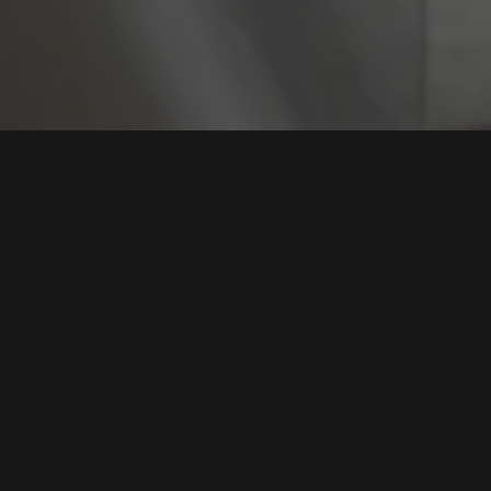
Tag:
Cybersecurity I
Laporan Kaspersky: 40 Ribu Serangan Web Hantam
Indonesia Setiap Hari, AI Jadi Senjata Utama
Peretas
Tags:
Laporan Kaspersky
,
Serangan Web
,
Keamanan AI
,
Cybersecurity Indonesia
,
Malware Browser