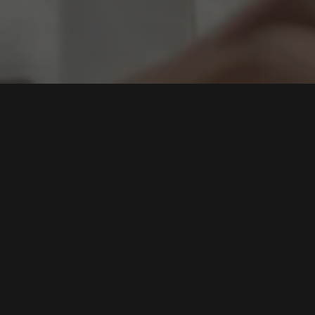
ndonesia
API Security sebagai Perimeter Baru: Mengapa
Pentest API Harus Menjadi Standar Baku dalam
Ekosistem Digital Modern
Tags:
Pentest API
,
Keamanan Siber
,
Keamanan Data
,
Audit API
,
Cybersecurity Indonesia