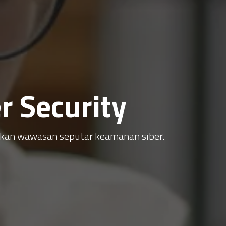
 Security
atkan wawasan seputar keamanan siber.