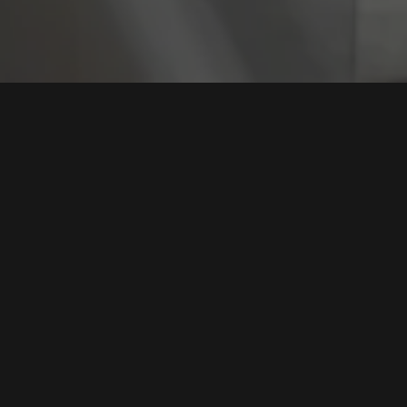
Tag:
Ekstensi Ch
Darurat Ekstensi Chrome: Dari Akuisisi Berbahaya
hingga Eksploitasi Kredensial AI Chatbot
Tags:
Ekstensi Chrome
,
Keamanan Browser
,
Malware AI
,
Rantai
Pasok
,
Perlindungan Data
Baca Selengkapnya