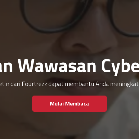
an Wawasan Cyber
ulletin dari Fourtrezz dapat membantu Anda meningk
Mulai Membaca