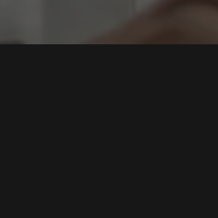
hing
Trojan Perbankan Baru “CHAVECLOAK” Menyerang
Pengguna di Brasil Melalui Email Phishing
Tags:
Keamanan Siber
,
Malware
,
CHAVECLOAK
,
Brasil
,
Email
Phishing
Baca Selengkapnya