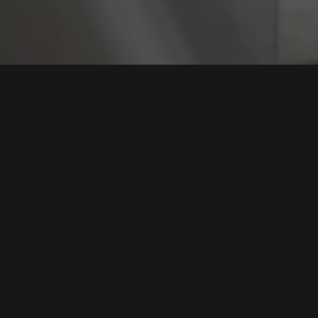
Tag:
Email Phis
Jangan Tertipu Lagi: 5 Tanda Email Phishing yang
Semakin Sulit Dibedakan dari Aslinya
Tags:
Email Phishing
,
Ciri Phishing
,
Keamanan Email
,
Anti
Penipuan
,
Verifikasi Email
Baca Selengkapnya