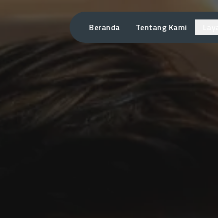
Beranda
Tentang Kami
Lay