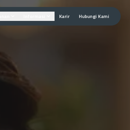
anan
Informasi
Karir
Hubungi Kami