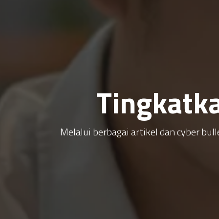
Tingkatk
Melalui berbagai artikel dan cyber b