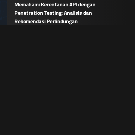
Memahami Kerentanan API dengan
Penetration Testing: Analisis dan
Rekomendasi Perlindungan
Tags:
Keamanan API
,
Penetration Testing
,
Kerentanan API
,
Enkripsi Data
,
Otentikasi API
Baca Selengkapnya
Meningkatkan Keamanan Infrastruktur Cloud
melalui Enkripsi Data End-to-End
Tags:
Keamanan Cloud
,
Enkripsi Data
,
Infrastruktur Cloud
,
Perlindungan Data
,
Enkripsi end-to-end
Baca Selengkapnya
Sebelumnya
Selanjutnya