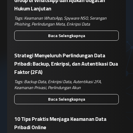
Group di WhatsApp dan Ajukan Gugatan
Hukum Lanjutan
Tags:
Keamanan WhatsApp
,
Spyware NSO
,
Serangan
Phishing
,
Perlindungan Meta
,
Enkripsi Data
Baca Selengkapnya
Strategi Menyeluruh Perlindungan Data
Pribadi: Backup, Enkripsi, dan Autentikasi Dua
Faktor (2FA)
Tags:
Backup Data
,
Enkripsi Data
,
Autentikasi 2FA
,
Keamanan Privasi
,
Perlindungan Akun
Baca Selengkapnya
10 Tips Praktis Menjaga Keamanan Data
Pribadi Online