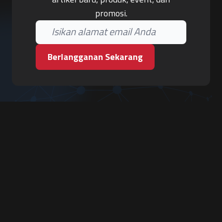
promosi.
Berlangganan Sekarang
PT. Tiga Pilar Keamanan
Grha Karya Jody - Lantai 3
Jl. Cempaka Baru No.09, Karang Asem, Condongcatur