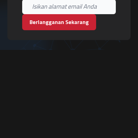
Berlangganan Sekarang
PT. Tiga Pilar Keamanan
Grha Karya Jody - Lantai 3
Jl. Cempaka Baru No.09, Karang Asem, Condongcatur
Depok, Sleman, D.I. Yogyakarta 55283