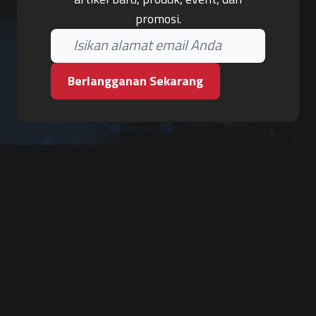
promosi.
Berlangganan Sekarang
PT. Tiga Pilar Keamanan
Grha Karya Jody - Lantai 3
Jl. Cempaka Baru No.09, Karang Asem, Condongcatur