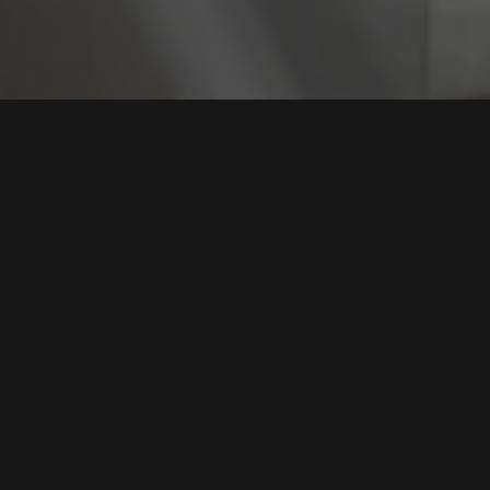
Tag:
Identitas Sin
Ancaman Deepfake Mengincar Perbankan Digital:
Waspada Kloning Suara hingga Identitas Sintetis
Tags:
Deepfake Perbankan
,
Voice Cloning
,
Identitas Sintetis
,
Kejahatan AI
,
Keamanan Digital
Baca Selengkapnya