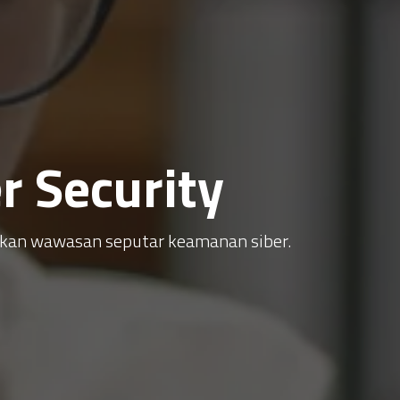
 Security
atkan wawasan seputar keamanan siber.