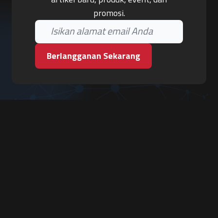
promosi.
Berlangganan Sekarang
PT. Tiga Pilar Keamanan
Grha Karya Jody - Lantai 3
Jl. Cempaka Baru No.09, Karang Asem, Condongcatur