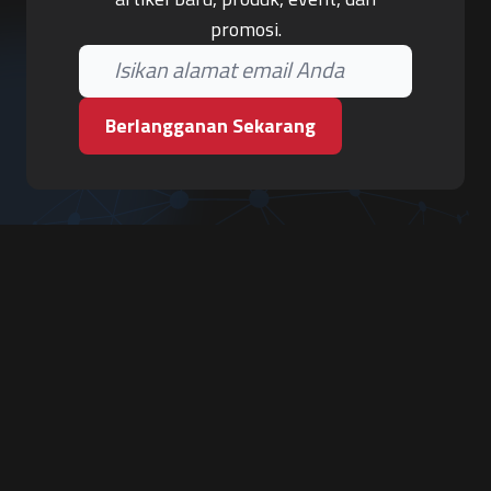
promosi.
Berlangganan Sekarang
PT. Tiga Pilar Keamanan
Grha Karya Jody - Lantai 3
Jl. Cempaka Baru No.09, Karang Asem, Condongcatur