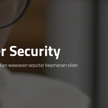
 Security
atkan wawasan seputar keamanan siber.