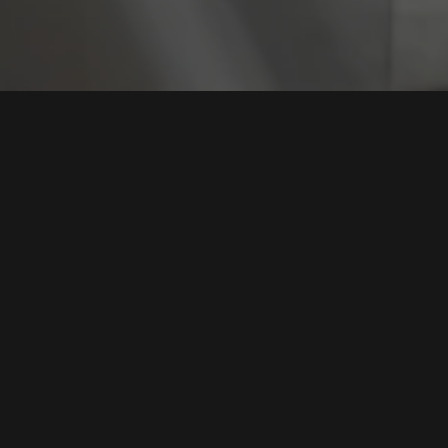
Tag:
Isu BRI
Menkomdigi Tegaskan Tidak Ada Serangan
Ransomware di Sektor Perbankan, Termasuk BRI
Tags:
Keamanan Siber
,
Serangan Ransomware
,
Data Perbankan
,
Isu BRI
,
Edukasi Digital
Baca Selengkapnya