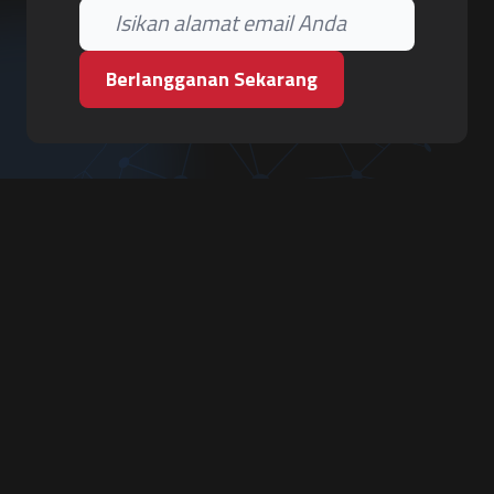
Berlangganan Sekarang
PT. Tiga Pilar Keamanan
Grha Karya Jody - Lantai 3
Jl. Cempaka Baru No.09, Karang Asem, Condongcatur
Depok, Sleman, D.I. Yogyakarta 55283