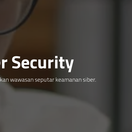
 Security
atkan wawasan seputar keamanan siber.