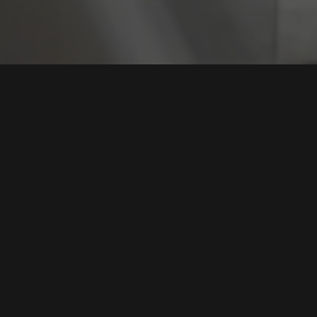
Tag:
Keamanan Kata
Kasus Bocornya Data Karyawan Developer Game,
Pelajaran Penting untuk Keamanan Kata Sandi
Tags:
Kebocoran Data
,
Keamanan Kata Sandi
,
Serangan Siber
,
Edukasi Keamanan
,
Industri Game
Baca Selengkapnya