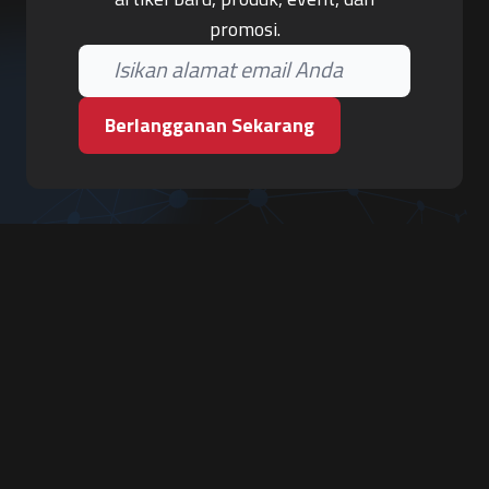
promosi.
Berlangganan Sekarang
PT. Tiga Pilar Keamanan
Grha Karya Jody - Lantai 3
Jl. Cempaka Baru No.09, Karang Asem, Condongcatur