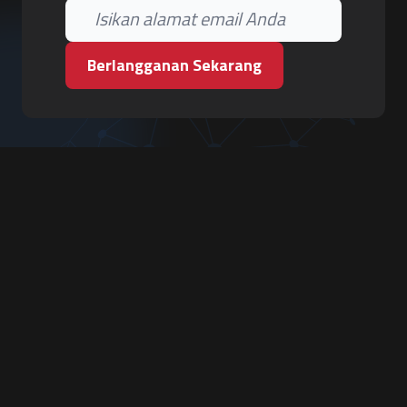
Berlangganan Sekarang
PT. Tiga Pilar Keamanan
Grha Karya Jody - Lantai 3
Jl. Cempaka Baru No.09, Karang Asem, Condongcatur
Depok, Sleman, D.I. Yogyakarta 55283