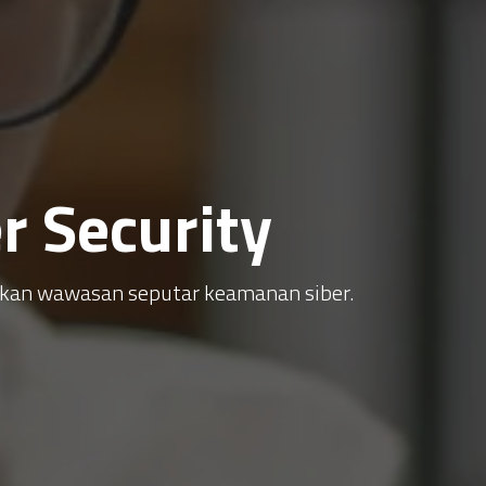
 Security
atkan wawasan seputar keamanan siber.