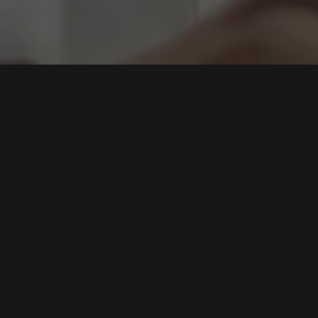
I DSS
l