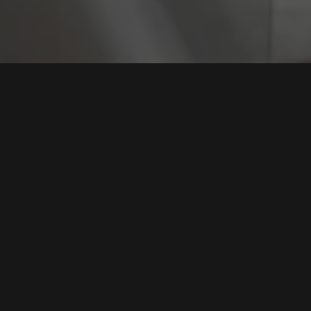
Tag:
Kepatuhan PC
Audit Kepatuhan ISO 27001 dan PCI DSS: Peran Vita
Laporan Pentest yang Audit-Ready
Tags:
Audit ISO 27001
,
Kepatuhan PCI DSS
,
Laporan Pentest
,
Keamanan Informasi
,
Validasi Kontrol
Baca Selengkapnya