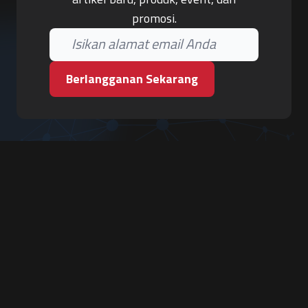
promosi.
Berlangganan Sekarang
PT. Tiga Pilar Keamanan
Grha Karya Jody - Lantai 3
Jl. Cempaka Baru No.09, Karang Asem, Condongcatur