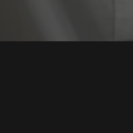
Tag:
Kerentan
8 Tips penting untuk melakukan Penetration
Testing
Tags:
Penetration Testing
,
Kerentanan
,
Pentest
,
Pengujian
Keamanan
,
alat pengujian
Baca Selengkapnya