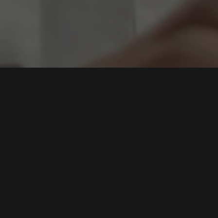
an
Mengenal Vulnerability Assessment and
Penetration Testing (VAPT): Apa itu dan Mengapa
Penting?
Tags:
Penetration Testing
,
Vulnerability Assessment
,
Ethical
Hacker
,
VAPT
,
Keamanan Sistem
,
jaringan
,
aplikasi
,
infrastruktur
,