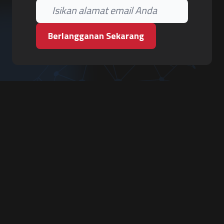
Berlangganan Sekarang
PT. Tiga Pilar Keamanan
Grha Karya Jody - Lantai 3
Jl. Cempaka Baru No.09, Karang Asem, Condongcatur
Depok, Sleman, D.I. Yogyakarta 55283