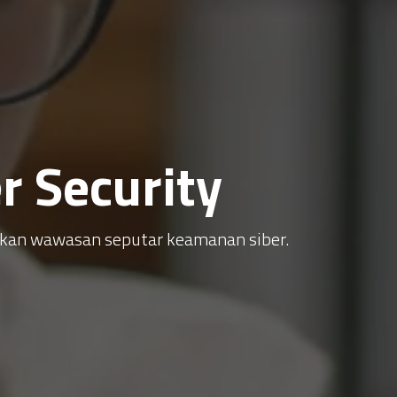
 Security
atkan wawasan seputar keamanan siber.