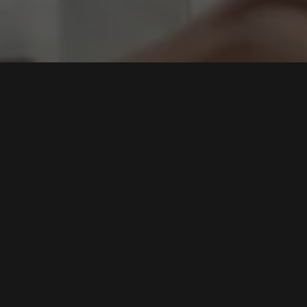
 BCA
i