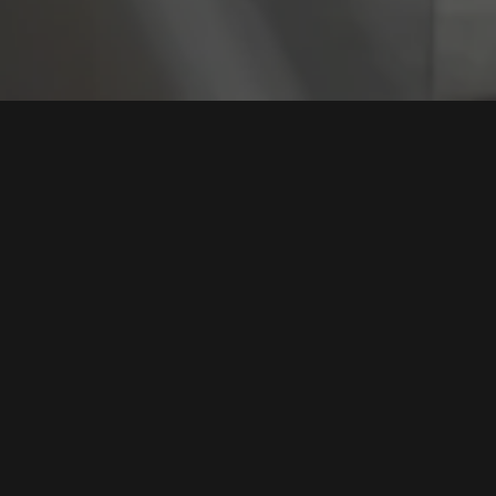
Tag:
Klarifikasi
Benarkah BCA Diserang Ransomware? Ini Klarifikas
dan Analisis Pakar Keamanan Siber
Tags:
Serangan Ransomware
,
Kebocoran Data
,
Keamanan Siber
,
Klarifikasi BCA
,
Cyber Threats
Baca Selengkapnya