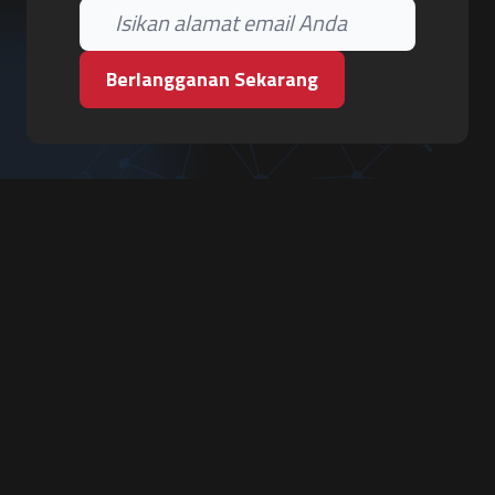
Berlangganan Sekarang
PT. Tiga Pilar Keamanan
Grha Karya Jody - Lantai 3
Jl. Cempaka Baru No.09, Karang Asem, Condongcatur
Depok, Sleman, D.I. Yogyakarta 55283