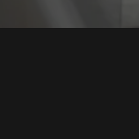
Tag:
Konteks Kea
Paradigma Baru Keamanan Siber: Mengapa Kontek
Jauh Lebih Vital Daripada Sekadar Skor CVE
Tags:
Keamanan Siber
,
Manajemen Risiko
,
Penetration Testing
,
Vulnerability Assessment
,
Konteks Keamanan
Baca Selengkapnya