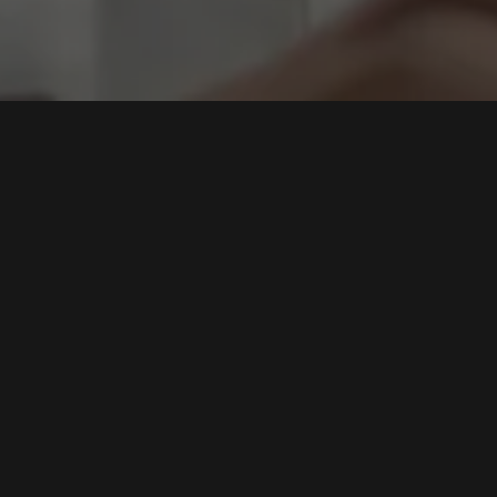
manan
s