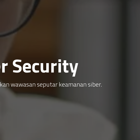
 Security
atkan wawasan seputar keamanan siber.