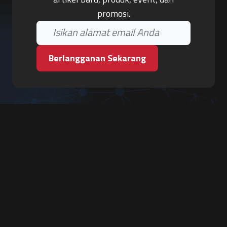
promosi.
Berlangganan Sekarang
PT. Tiga Pilar Keamanan
Grha Karya Jody - Lantai 3
Jl. Cempaka Baru No.09, Karang Asem, Condongcatur