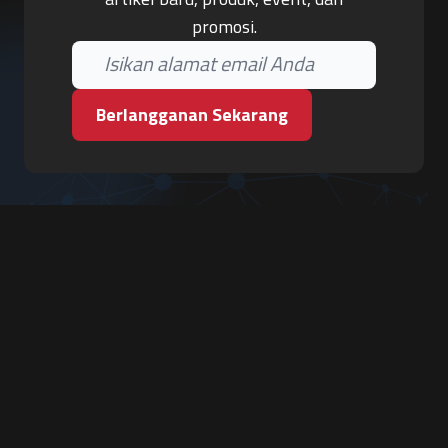
promosi.
Berlangganan Sekarang
PT. Tiga Pilar Keamanan
Grha Karya Jody - Lantai 3
Jl. Cempaka Baru No.09, Karang Asem, Condongcatur