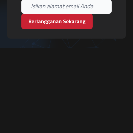
Berlangganan Sekarang
PT. Tiga Pilar Keamanan
Grha Karya Jody - Lantai 3
Jl. Cempaka Baru No.09, Karang Asem, Condongcatur
Depok, Sleman, D.I. Yogyakarta 55283