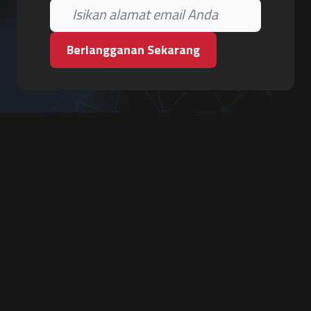
Berlangganan Sekarang
PT. Tiga Pilar Keamanan
Grha Karya Jody - Lantai 3
Jl. Cempaka Baru No.09, Karang Asem, Condongcatur
Depok, Sleman, D.I. Yogyakarta 55283