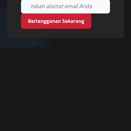
Berlangganan Sekarang
PT. Tiga Pilar Keamanan
Grha Karya Jody - Lantai 3
Jl. Cempaka Baru No.09, Karang Asem, Condongcatur
Depok, Sleman, D.I. Yogyakarta 55283