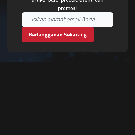
promosi.
Berlangganan Sekarang
PT. Tiga Pilar Keamanan
Grha Karya Jody - Lantai 3
Jl. Cempaka Baru No.09, Karang Asem, Condongcatur