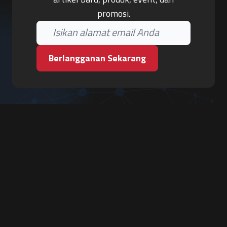
promosi.
Berlangganan Sekarang
PT. Tiga Pilar Keamanan
Grha Karya Jody - Lantai 3
Jl. Cempaka Baru No.09, Karang Asem, Condongcatur