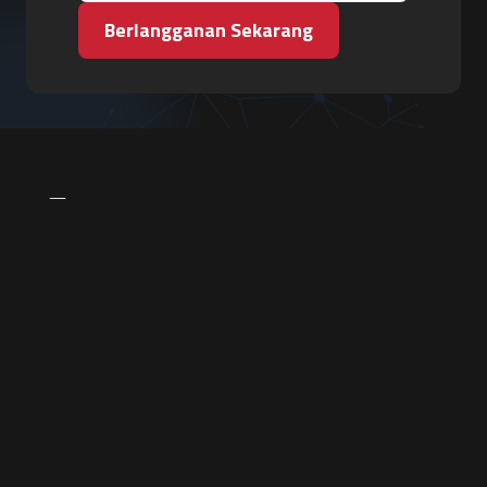
Berlangganan Sekarang
PT. Tiga Pilar Keamanan
Grha Karya Jody - Lantai 3
Jl. Cempaka Baru No.09, Karang Asem, Condongcatur
Depok, Sleman, D.I. Yogyakarta 55283
Hubungi Kami
+62 857-7771-7243