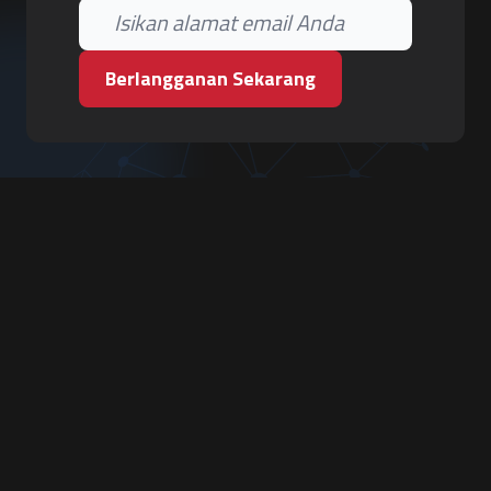
Berlangganan Sekarang
PT. Tiga Pilar Keamanan
Grha Karya Jody - Lantai 3
Jl. Cempaka Baru No.09, Karang Asem, Condongcatur
Depok, Sleman, D.I. Yogyakarta 55283