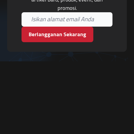
promosi.
Berlangganan Sekarang
PT. Tiga Pilar Keamanan
Grha Karya Jody - Lantai 3
Jl. Cempaka Baru No.09, Karang Asem, Condongcatur