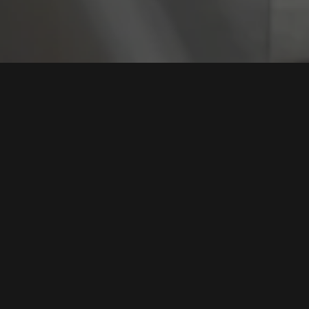
Tag:
OJK Regul
Perkuat Ketahanan Siber, OJK Dorong Digital
Maturity di Sektor Perbankan
Tags:
Keamanan Siber
,
Digital Banking
,
OJK Regulasi
,
Risiko
Perbankan
,
Cyber Threats
Baca Selengkapnya