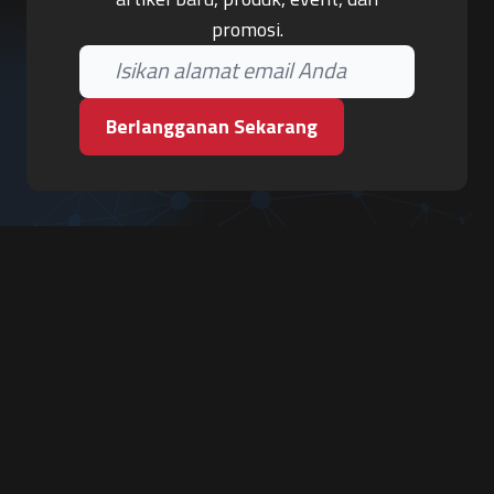
promosi.
Berlangganan Sekarang
PT. Tiga Pilar Keamanan
Grha Karya Jody - Lantai 3
Jl. Cempaka Baru No.09, Karang Asem, Condongcatur