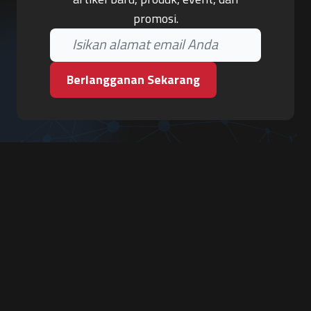
promosi.
Berlangganan Sekarang
PT. Tiga Pilar Keamanan
Grha Karya Jody - Lantai 3
Jl. Cempaka Baru No.09, Karang Asem, Condongcatur