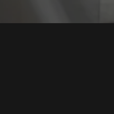
Tag:
Password St
Lonjakan 18% Serangan Password Stealer di Asia
Tenggara, 234 Ribu Kasus Hantam Indonesia
Tags:
Password Stealer
,
Keamanan Siber
,
Malware Kaspersky
,
Keamanan Identitas
,
Arsitektur Zero-Trust
Baca Selengkapnya