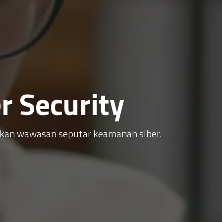
 Security
atkan wawasan seputar keamanan siber.