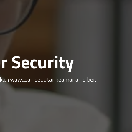
 Security
atkan wawasan seputar keamanan siber.