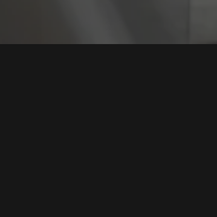
Tag:
Pelatihan Mi
TNI AU Tingkatkan Pertahanan Siber: Kursus
Perdana untuk Prajurit di Bogor
Tags:
Pertahanan Siber
,
TNI AU
,
Keamanan Digital
,
Pelatihan Militer
Ancaman Siber
Baca Selengkapnya