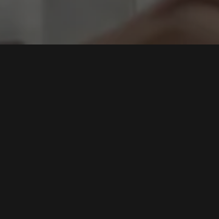
liter
,