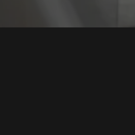
Tag:
Pemulihan Re
Ketika Sistem Pulih, Tetapi Kepercayaan Tidak:
Dimensi yang Sering Diabaikan dalam Insiden Siber
Tags:
Insiden Siber
,
Kepercayaan Digital
,
Keamanan Siber
,
Data
Breach
,
Pemulihan Reputasi
Baca Selengkapnya