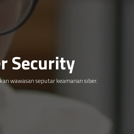
 Security
atkan wawasan seputar keamanan siber.